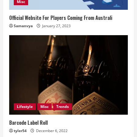
Misc
Official Website For Players Coming From Australi
Samanvya
January 27, 2023
Lifestyle
Misc
Trends
Barcode Label Roll
tyler54
December 6, 2022