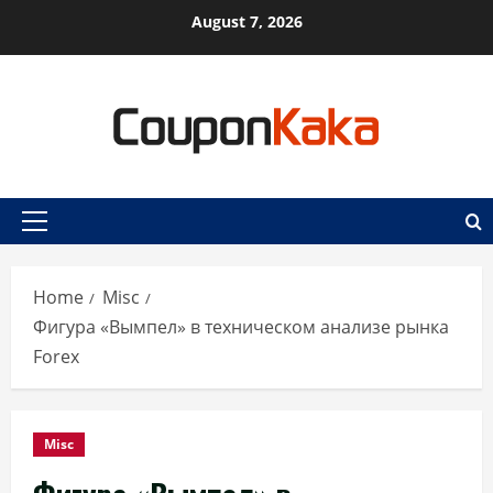
Skip
August 7, 2026
to
content
Primary
Menu
Home
Misc
Фигура «Вымпел» в техническом анализе рынка
Forex
Misc