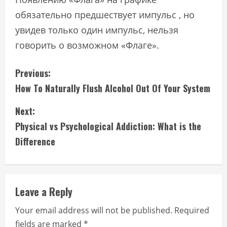
обязательно предшествует импульс , но
увидев только один импульс, нельзя
говорить о возможном «Флаге».
C
Previous:
How To Naturally Flush Alcohol Out Of Your System
o
Next:
n
Physical vs Psychological Addiction: What is the
t
Difference
i
n
Leave a Reply
u
Your email address will not be published.
Required
e
fields are marked
*