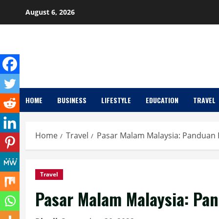
Skip
August 6, 2026
to
content
HOME
BUSINESS
LIFESTYLE
EDUCATION
TRAVEL
Home
Travel
Pasar Malam Malaysia: Pandua
Travel
Pasar Malam Malaysia: P